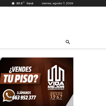
C
30.3
Gavà
viernes, agosto 7, 2026