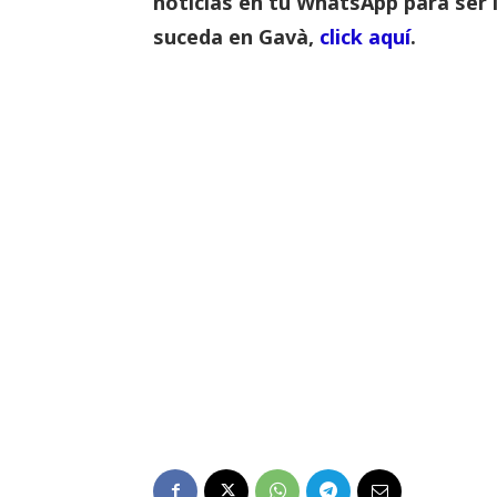
noticias en tu WhatsApp para ser 
suceda en Gavà,
click aquí
.