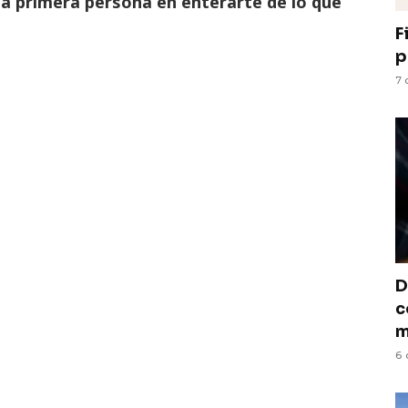
la primera persona en enterarte de lo que
F
p
7 
D
c
m
6 