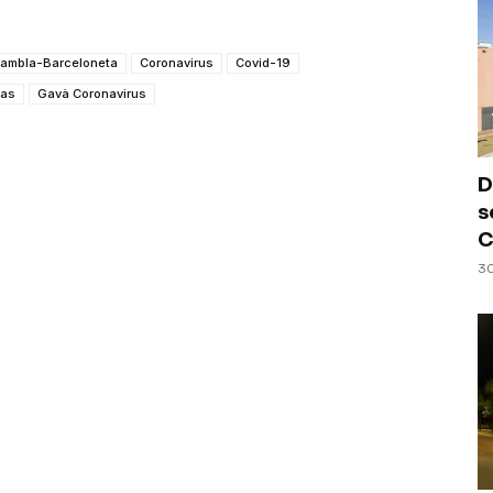
 Rambla-Barceloneta
Coronavirus
Covid-19
ias
Gavà Coronavirus
D
s
C
30