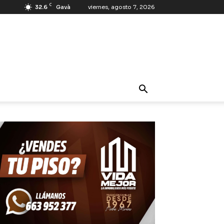
C
32.6
Gavà
viernes, agosto 7, 2026