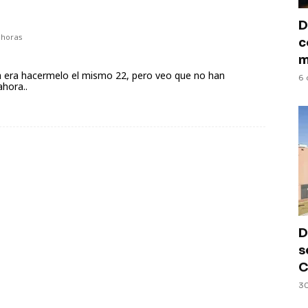
D
 horas
c
m
dea era hacermelo el mismo 22, pero veo que no han
6 
hora..
D
s
C
30