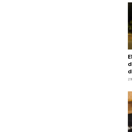
E
d
d
29