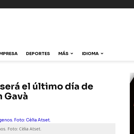
MPRESA
DEPORTES
MÁS
IDIOMA
erá el último día de
n Gavà
os. Foto: Cèlia Atset.