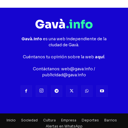
Gavà.info
es una web independiente de la
ciudad de Gavà.
Cuéntanos tu opinión sobre la web
aquí
.
Contáctanos:
web@gava.info
/
publicidad@gava.info
Inicio
Sociedad
Cultura
Empresa
Deportes
Barrios
Alertas en WhatsApp