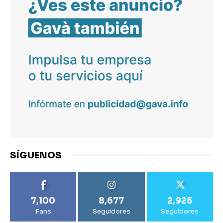
SÍGUENOS
7,100
8,677
2,925
Fans
Seguidores
Seguidores