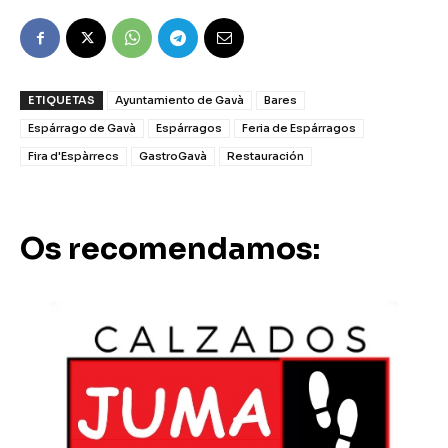
ETIQUETAS
Ayuntamiento de Gavà
Bares
Espárrago de Gavà
Espárragos
Feria de Espárragos
Fira d'Espàrrecs
GastroGavà
Restauración
Os recomendamos: