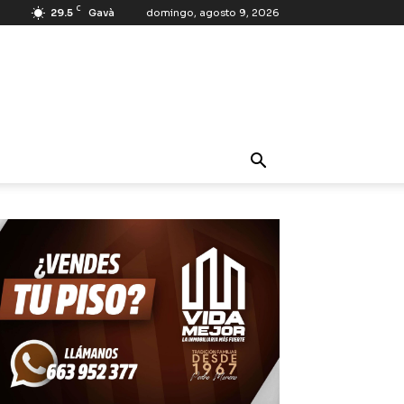
C
29.5
Gavà
domingo, agosto 9, 2026