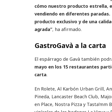
cómo nuestro producto estrella, e
vendiendo en diferentes paradas.
producto exclusivo y de una calida
agrada”
, ha afirmado.
GastroGavà a la carta
El espárrago de Gavà también pod
mayo en los 15 restaurantes parti
carta
.
En Rolete, Al Karbón Urban Grill, Anhe
Pineda, Lancaster Beach Club, Major
en Place, Nostra Pizza y Tasta’mm 
vinícolas de las bodegas La Vinya y 