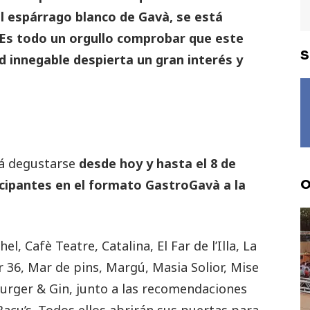
l espárrago blanco de Gavà, se está
 Es todo un orgullo comprobar que este
S
d innegable despierta un gran interés y
rá degustarse
desde hoy y hasta el 8 de
cipantes en el formato GastroGavà a la
O
l, Cafè Teatre, Catalina, El Far de l’Illa, La
 36, Mar de pins, Margú, Masia Solior, Mise
Burger & Gin, junto a las recomendaciones
Bacu’s. Todos ellos abrirán sus puertas para