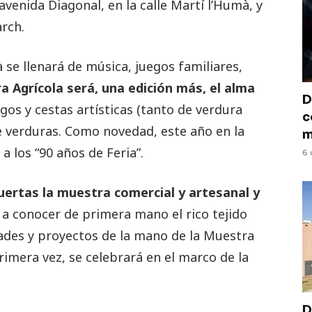
avenida Diagonal, en la calle Martí l’Humà, y
arch.
 se llenará de música, juegos familiares,
a Agrícola será, una edición más, el alma
D
agos y cestas artísticas (tanto de verdura
c
e verduras. Como novedad, este año en la
m
 los “90 años de Feria”.
6 
 puertas la muestra comercial y artesanal y
a conocer de primera mano el rico tejido
idades y proyectos de la mano de la Muestra
rimera vez, se celebrará en el marco de la
D