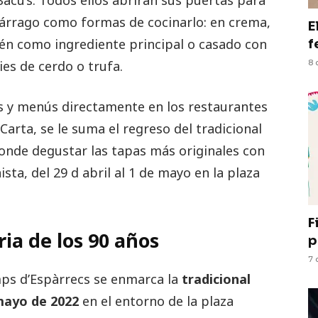
árrago como formas de cocinarlo: en crema,
E
én como ingrediente principal o casado con
f
ies de cerdo o trufa.
8 
os y menús directamente en los restaurantes
arta, se le suma el regreso del tradicional
donde degustar las tapas más originales con
ta, del 29 d abril al 1 de mayo en la plaza
F
ria de los 90 años
p
7 
mps d’Espàrrecs se enmarca la
tradicional
 mayo de 2022
en el entorno de la plaza