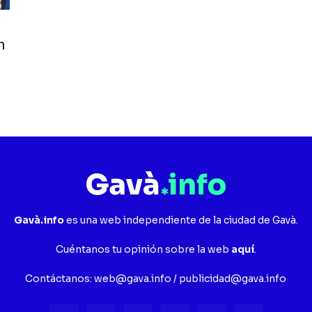
n
Gavà.info
es una web independiente de la ciudad de Gavà.
Cuéntanos tu opinión sobre la web
aquí
.
Contáctanos:
web@gava.info
/
publicidad@gava.info