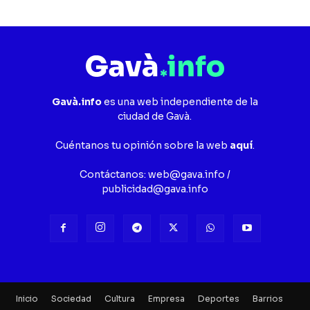
Gavà.info
es una web independiente de la
ciudad de Gavà.
Cuéntanos tu opinión sobre la web
aquí
.
Contáctanos:
web@gava.info
/
publicidad@gava.info
Inicio
Sociedad
Cultura
Empresa
Deportes
Barrios