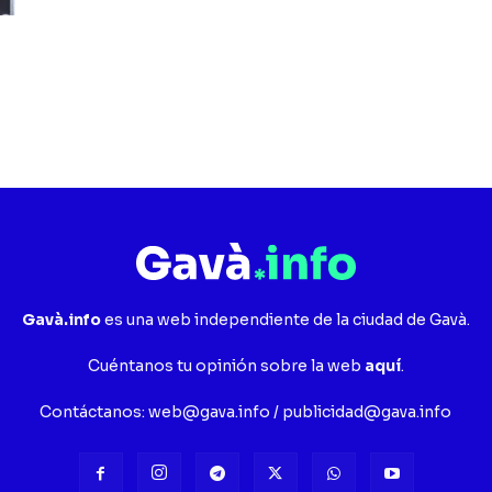
Gavà.info
es una web independiente de la ciudad de Gavà.
Cuéntanos tu opinión sobre la web
aquí
.
Contáctanos:
web@gava.info
/
publicidad@gava.info