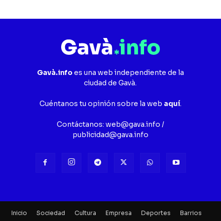
Gavà.info
es una web independiente de la
ciudad de Gavà.
Cuéntanos tu opinión sobre la web
aquí
.
Contáctanos:
web@gava.info
/
publicidad@gava.info
Inicio
Sociedad
Cultura
Empresa
Deportes
Barrios