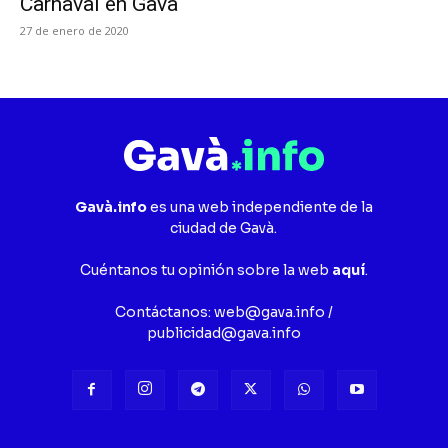
Carnaval en Gavà
27 de enero de 2020
Gavà.info
es una web independiente de la
ciudad de Gavà.
Cuéntanos tu opinión sobre la web
aquí
.
Contáctanos:
web@gava.info
/
publicidad@gava.info