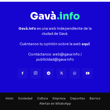
Gavà.info
es una web independiente de la
ciudad de Gavà.
Cuéntanos tu opinión sobre la web
aquí
.
Contáctanos:
web@gava.info
/
publicidad@gava.info
Inicio
Sociedad
Cultura
Empresa
Deportes
Barrios
Alertas en WhatsApp