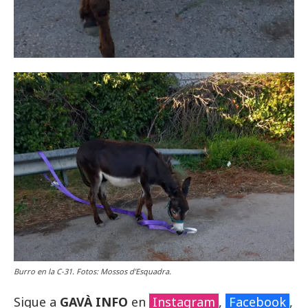
Burro en la C-31. Fotos: Mossos d’Esquadra.
Sigue a
GAVÀ INFO
en
Instagram
,
Facebook
,