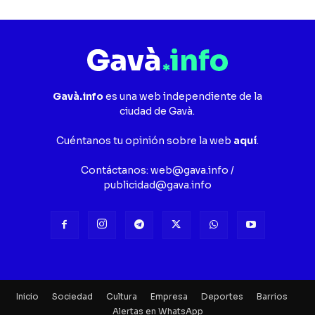
Gavà.info
es una web independiente de la
ciudad de Gavà.
Cuéntanos tu opinión sobre la web
aquí
.
Contáctanos:
web@gava.info
/
publicidad@gava.info
Inicio
Sociedad
Cultura
Empresa
Deportes
Barrios
Alertas en WhatsApp