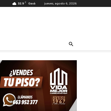
C
32.9
Gavà
jueves, agosto 6, 2026