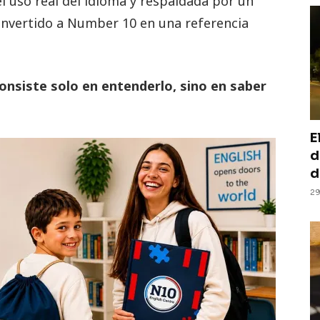
el uso real del idioma y respaldada por un
onvertido a Number 10 en una referencia
onsiste solo en entenderlo, sino en saber
E
d
d
29