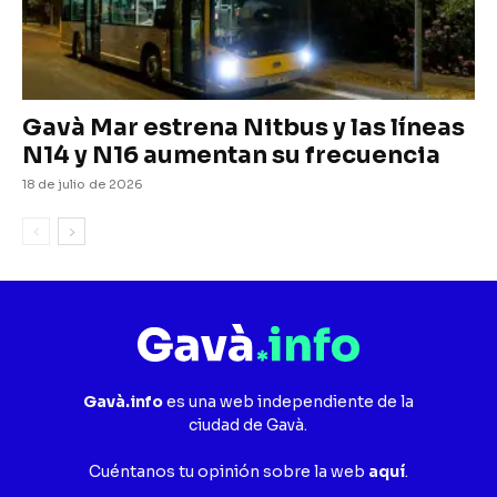
Gavà Mar estrena Nitbus y las líneas
N14 y N16 aumentan su frecuencia
18 de julio de 2026
Gavà.info
es una web independiente de la
ciudad de Gavà.
Cuéntanos tu opinión sobre la web
aquí
.