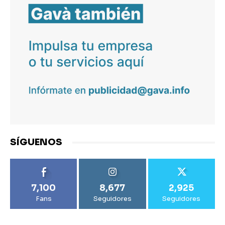
SÍGUENOS
7,100
8,677
2,925
Fans
Seguidores
Seguidores