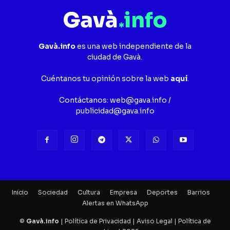
Gavà.info
es una web independiente de la
ciudad de Gavà.
Cuéntanos tu opinión sobre la web
aquí
.
Contáctanos:
web@gava.info
/
publicidad@gava.info
Inicio
Sociedad
Cultura
Empresa
Deportes
Barrios
Alertas en WhatsApp
©
Gavà.info
|
Política de Privacidad
|
Aviso Legal
|
Política de