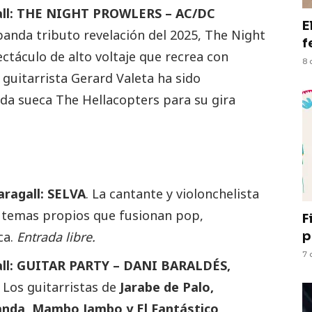
agall: THE NIGHT PROWLERS – AC/DC
E
banda tributo revelación del 2025, The Night
f
ctáculo de alto voltaje que recrea con
8 
 guitarrista Gerard Valeta ha sido
da sueca The Hellacopters para su gira
aragall: SELVA
. La cantante y violonchelista
 temas propios que fusionan pop,
F
ca.
Entrada libre.
p
7 
gall: GUITAR PARTY – DANI BARALDÉS,
. Los guitarristas de
Jarabe de Palo,
banda, Mambo Jambo y El Fantástico