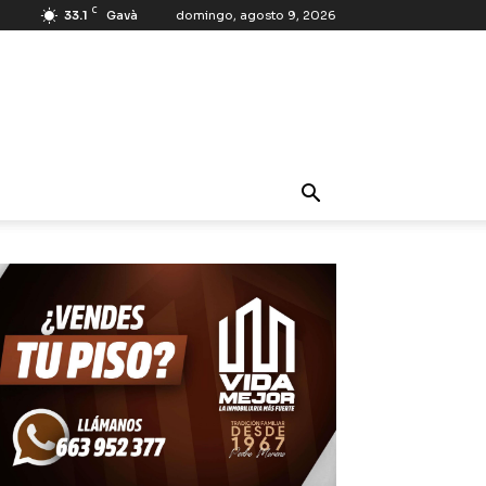
C
33.1
Gavà
domingo, agosto 9, 2026