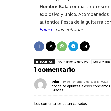
Hombre Bala
compartirán escena
explosivo y único. Acompañados 
auténtica fiesta de la guitarra co
Enlace
a las entradas.
ETIQUETAS
Ayuntamiento de Gavà
Espai Maraga
1 comentario
pilar
10 de noviembre de 2025 En 09:29 h
donde te apuntas a esos concierto
Gracies…
Los comentarios están cerrados.