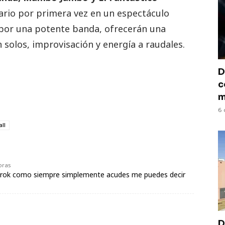
rio por primera vez en un espectáculo
por una potente banda, ofrecerán una
n solos, improvisación y energía a raudales.
D
c
m
6 
ll
oras
s rok como siempre simplemente acudes me puedes decir
D