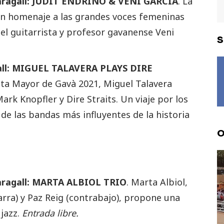
 Maragall: JUDIT ENDRINO & VENI GARCÍA
. La
un homenaje a las grandes voces femeninas
el guitarrista y profesor gavanense Veni
S
gall: MIGUEL TALAVERA PLAYS DIRE
esta Mayor de Gavà 2021, Miguel Talavera
rk Knopfler y Dire Straits. Un viaje por los
 las bandas más influyentes de la historia
O
 Maragall: MARTA ALBIOL TRIO
. Marta Albiol,
rra) y Paz Reig (contrabajo), propone una
 jazz.
Entrada libre.