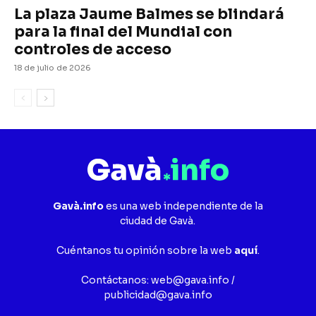
La plaza Jaume Balmes se blindará
para la final del Mundial con
controles de acceso
18 de julio de 2026
Gavà.info
es una web independiente de la
ciudad de Gavà.
Cuéntanos tu opinión sobre la web
aquí
.
Contáctanos:
web@gava.info
/
publicidad@gava.info