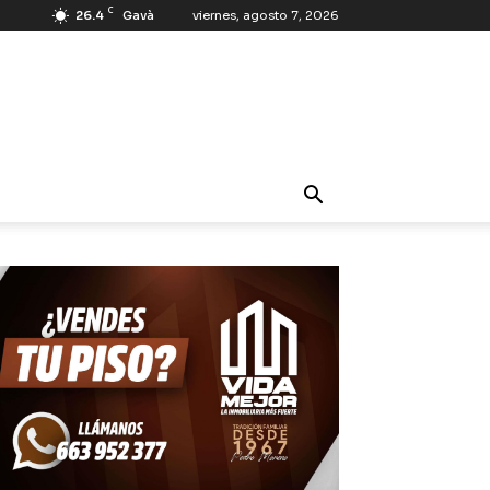
C
26.4
Gavà
viernes, agosto 7, 2026