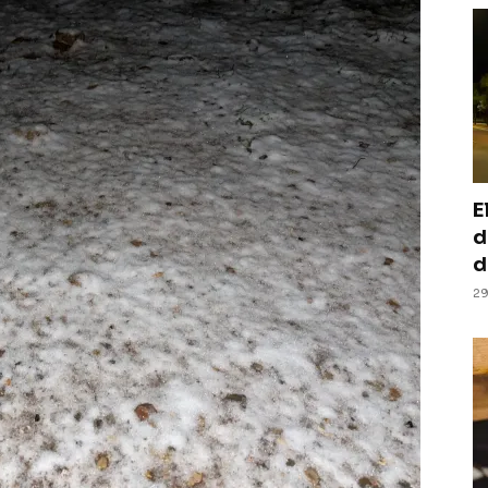
E
d
d
29