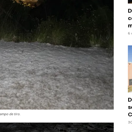
D
c
m
6 
D
s
C
campo de tiro.
30