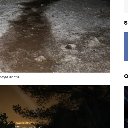
S
O
campo de tiro.