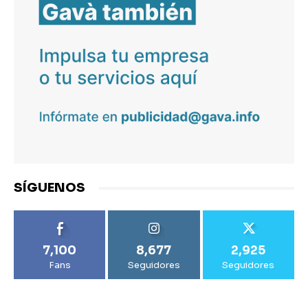
SÍGUENOS
7,100
8,677
2,925
Fans
Seguidores
Seguidores