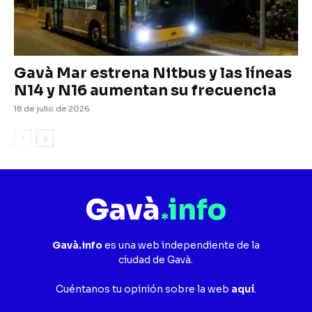
Gavà Mar estrena Nitbus y las líneas
N14 y N16 aumentan su frecuencia
18 de julio de 2026
Gavà.info
es una web independiente de la
ciudad de Gavà.
Cuéntanos tu opinión sobre la web
aquí
.