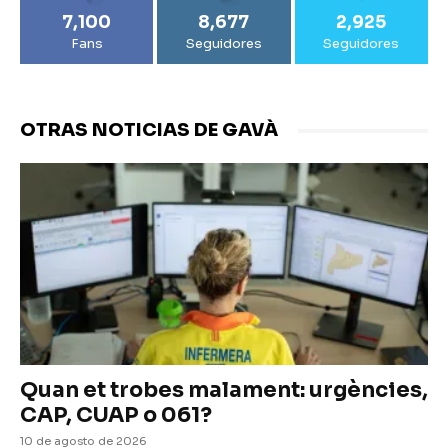
7,100
8,677
2,925
Fans
Seguidores
Seguidores
OTRAS NOTICIAS DE GAVÀ
Quan et trobes malament: urgències,
CAP, CUAP o 061?
10 de agosto de 2026