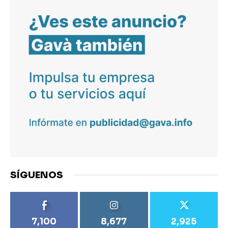
SÍGUENOS
7,100
8,677
2,925