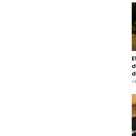
E
d
d
29