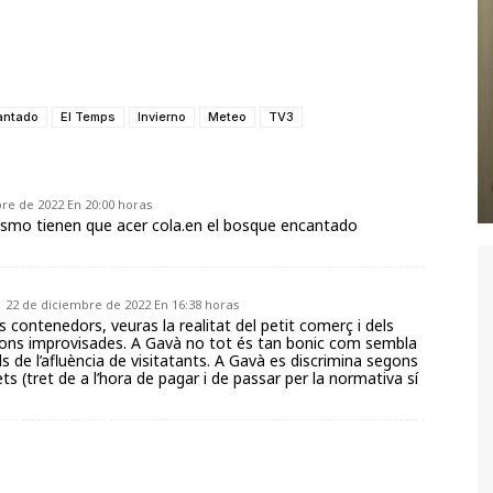
antado
El Temps
Invierno
Meteo
TV3
re de 2022 En 20:00 horas
utismo tienen que acer cola.en el bosque encantado
22 de diciembre de 2022 En 16:38 horas
s contenedors, veuras la realitat del petit comerç i dels
ions improvisades. A Gavà no tot és tan bonic com sembla
ls de l’afluència de visitatants. A Gavà es discrimina segons
ts (tret de a l’hora de pagar i de passar per la normativa sí