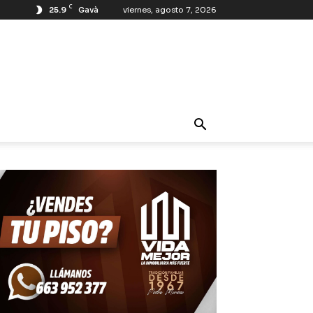
C
25.9
Gavà
viernes, agosto 7, 2026