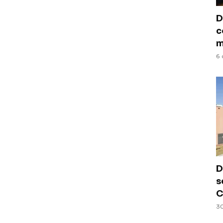
D
c
m
6 
D
s
C
30