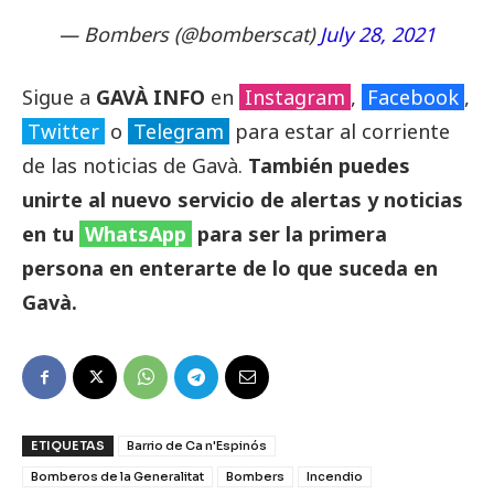
— Bombers (@bomberscat)
July 28, 2021
Sigue a
GAVÀ INFO
en
Instagram
,
Facebook
,
Twitter
o
Telegram
para estar al corriente
de las noticias de Gavà.
También puedes
unirte al nuevo servicio de alertas y noticias
en tu
WhatsApp
para ser la primera
persona en enterarte de lo que suceda en
Gavà.
ETIQUETAS
Barrio de Ca n'Espinós
Bomberos de la Generalitat
Bombers
Incendio