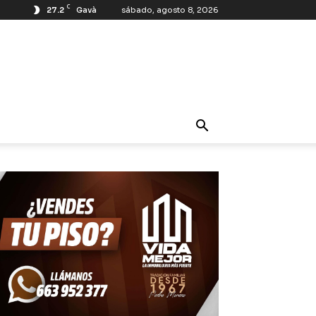
C
27.2
Gavà
sábado, agosto 8, 2026