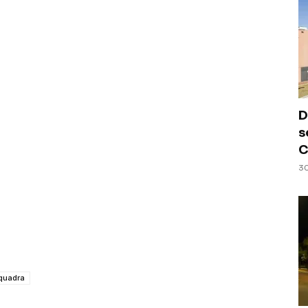
D
s
C
30
quadra