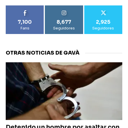
7,100
8,677
2,925
Fans
Seguidores
Seguidores
OTRAS NOTICIAS DE GAVÀ
Detenido un hombre por asaltar con