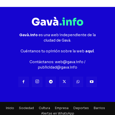
Gavà.info
es una web independiente de la
ciudad de Gavà.
Cuéntanos tu opinión sobre la web
aquí
.
Contáctanos:
web@gava.info
/
publicidad@gava.info
Inicio
Sociedad
Cultura
Empresa
Deportes
Barrios
Alertas en WhatsApp