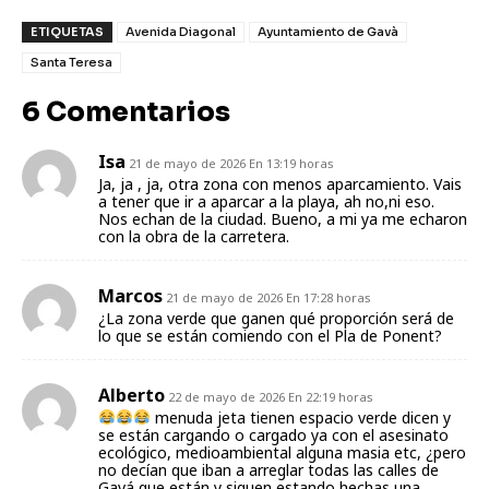
ETIQUETAS
Avenida Diagonal
Ayuntamiento de Gavà
Santa Teresa
6 Comentarios
Isa
21 de mayo de 2026 En 13:19 horas
Ja, ja , ja, otra zona con menos aparcamiento. Vais
a tener que ir a aparcar a la playa, ah no,ni eso.
Nos echan de la ciudad. Bueno, a mi ya me echaron
con la obra de la carretera.
Marcos
21 de mayo de 2026 En 17:28 horas
¿La zona verde que ganen qué proporción será de
lo que se están comiendo con el Pla de Ponent?
Alberto
22 de mayo de 2026 En 22:19 horas
menuda jeta tienen espacio verde dicen y
se están cargando o cargado ya con el asesinato
ecológico, medioambiental alguna masia etc, ¿pero
no decían que iban a arreglar todas las calles de
Gavá que están y siguen estando hechas una