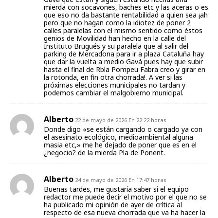
mierda con socavones, baches etc y las aceras o es
que eso no da bastante rentabilidad a quien sea ¡ah
pero que no hagan como la idiotez de poner 2
calles paralelas con el mismo sentido como éstos
genios de Movilidad han hecho en la calle del
Instituto Brugués y su paralela que al salir del
parking de Mercadona para ir a plaza Cataluña hay
que dar la vuelta a medio Gavá pues hay que subir
hasta el final de Rbla Pompeu Fabra creo y girar en
la rotonda, en fin otra chorrada!. A ver si las
próximas elecciones municipales no tardan y
podemos cambiar el malgobierno municipal.
Alberto
22 de mayo de 2026 En 22:22 horas
Donde digo «se están cargando o cargado ya con
el asesinato ecológico, medioambiental alguna
masia etc,» me he dejado de poner que es en el
¿negocio? de la mierda Pla de Ponent.
Alberto
24 de mayo de 2026 En 17:47 horas
Buenas tardes, me gustaría saber si el equipo
redactor me puede decir el motivo por el que no se
ha publicado mi opinión de ayer de crítica al
respecto de esa nueva chorrada que va ha hacer la