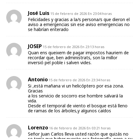
José Luis
15 de febrero de 2026 En 23:04 horas
Felicidades y gracias a la/s persona/s que dieron el
aviso a emergencias sin ese aviso emergencias no
se habrían enterado
JOSEP
15 de febrero de 2026 En 23:13 horas
Quan ens queixem de pagar impostos hauriem de
recordar que, ben administrats, son la millor
inversió pel poble i salven vides.
Antonio
15 de febrero de 2026 En 23:34 horas
Si ,está mañana vi un helicóptero por esa zona.
Gracias
a los servicio de socorro ese hombre salvará la
vida.
Desde el temporal de viento el bosque está lleno
de ramas de los árboles,y algunos caídos
Lorenzo
16 de febrero de 2026 En 03:21 horas
Señor Juan Carlos lleva usted razón que quizás no
se tenía que haber puesto esa fotografía, pero a su