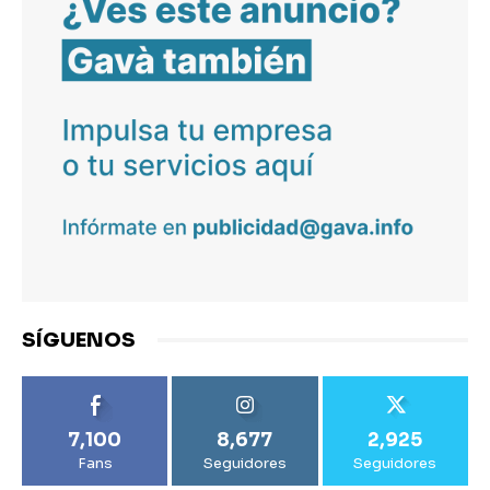
SÍGUENOS
7,100
8,677
2,925
Fans
Seguidores
Seguidores