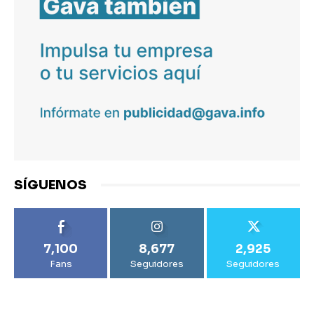
SÍGUENOS
7,100
8,677
2,925
Fans
Seguidores
Seguidores