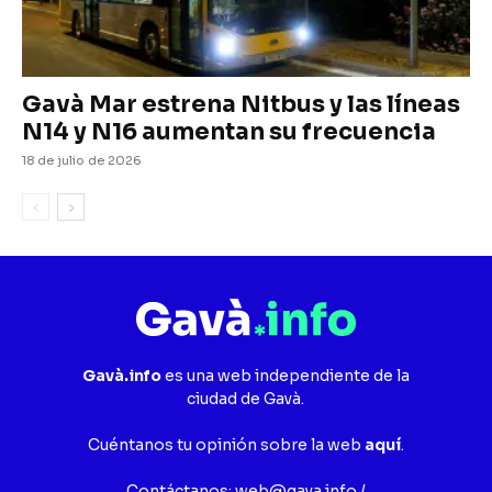
Gavà Mar estrena Nitbus y las líneas
N14 y N16 aumentan su frecuencia
18 de julio de 2026
Gavà.info
es una web independiente de la
ciudad de Gavà.
Cuéntanos tu opinión sobre la web
aquí
.
Contáctanos:
web@gava.info
/