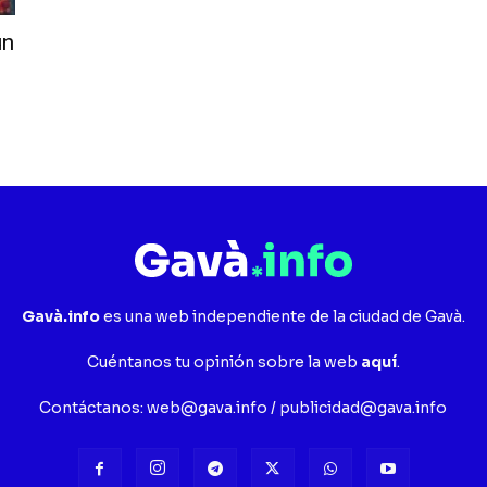
un
Gavà.info
es una web independiente de la ciudad de Gavà.
Cuéntanos tu opinión sobre la web
aquí
.
Contáctanos:
web@gava.info
/
publicidad@gava.info