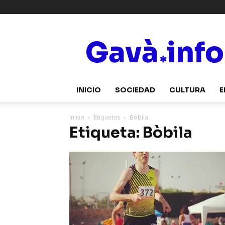
Gavà.info
INICIO
SOCIEDAD
CULTURA
E
Inicio
Etiquetas
Bòbila
Etiqueta: Bòbila