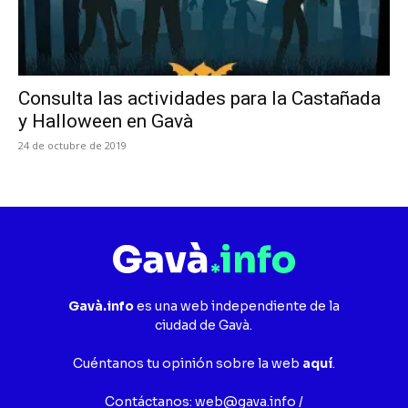
Consulta las actividades para la Castañada
y Halloween en Gavà
24 de octubre de 2019
Gavà.info
es una web independiente de la
ciudad de Gavà.
Cuéntanos tu opinión sobre la web
aquí
.
Contáctanos:
web@gava.info
/