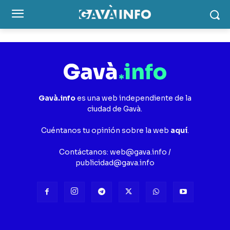
Gavà.info
es una web independiente de la
ciudad de Gavà.
Cuéntanos tu opinión sobre la web
aquí
.
Contáctanos:
web@gava.info
/
publicidad@gava.info