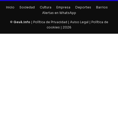
Inicio
Sociedad
Cultura
Empresa
Deportes
Barrios
Alertas en WhatsApp
©
Gavà.info
|
Política de Privacidad
|
Aviso Legal
|
Política de
cookies
| 2026