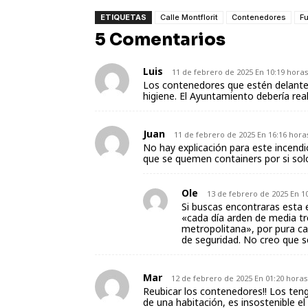
ETIQUETAS
Calle Montflorit
Contenedores
F
5 Comentarios
Luis
11 de febrero de 2025 En 10:19 hora
Los contenedores que estén delante 
higiene. El Ayuntamiento debería real
Juan
11 de febrero de 2025 En 16:16 hora
No hay explicación para este incend
que se quemen containers por si solos
Ole
13 de febrero de 2025 En 1
Si buscas encontraras esta 
«cada día arden de media tr
metropolitana», por pura ca
de seguridad. No creo que s
Mar
12 de febrero de 2025 En 01:20 horas
Reubicar los contenedores!! Los teng
de una habitación, es insostenible el 