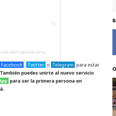
S
GAVÀ INFO (@GAVA.INFO)
Facebook
,
Twitter
o
Telegram
para estar
O
También puedes unirte al nuevo servicio
App
para ser la primera persona en
à.