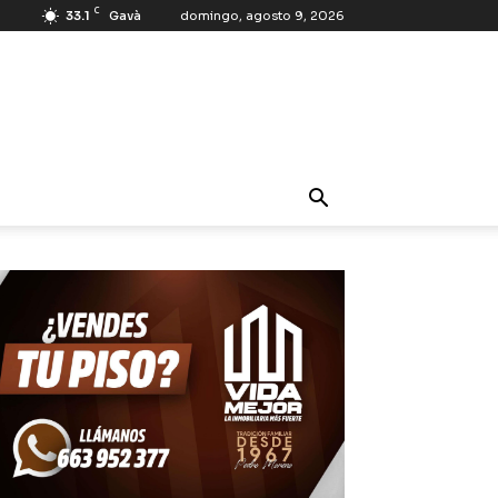
C
33.1
Gavà
domingo, agosto 9, 2026