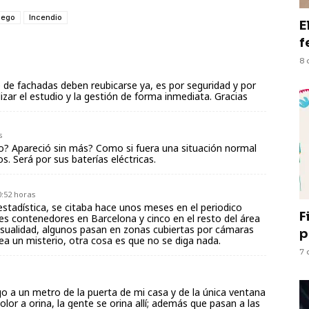
uego
Incendio
E
f
8 
s
de fachadas deben reubicarse ya, es por seguridad y por
izar el estudio y la gestión de forma inmediata. Gracias
s
io? Apareció sin más? Como si fuera una situación normal
. Será por sus baterías eléctricas.
0:52 horas
estadística, se citaba hace unos meses en el periodico
F
es contenedores en Barcelona y cinco en el resto del área
sualidad, algunos pasan en zonas cubiertas por cámaras
p
ea un misterio, otra cosa es que no se diga nada.
7 
o a un metro de la puerta de mi casa y de la única ventana
olor a orina, la gente se orina allí; además que pasan a las