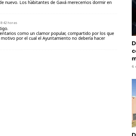
n de nuevo. Los habitantes de Gavá merecemos dormir en
18:42 horas
igo.
ntarios como un clamor popular, compartido por los que
, motivo por el cual el Ayuntamiento no debería hacer
s
D
c
m
6 
D