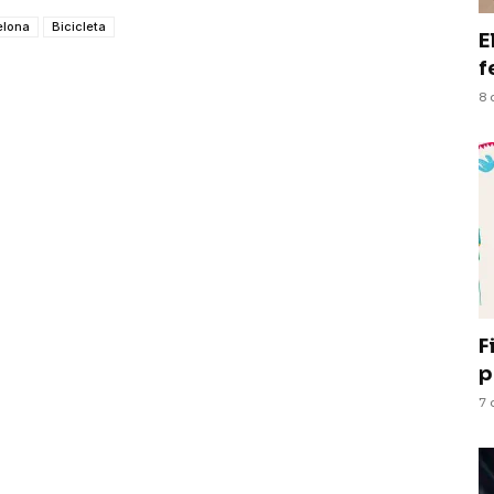
elona
Bicicleta
E
f
8 
F
p
7 