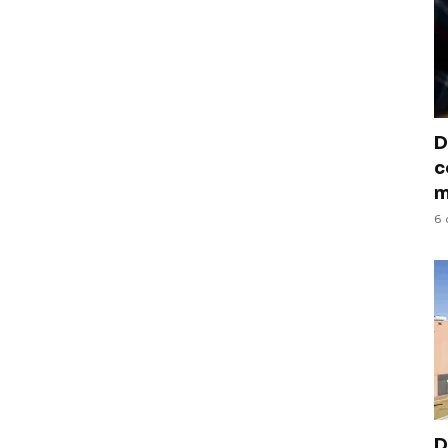
D
c
m
6 
D