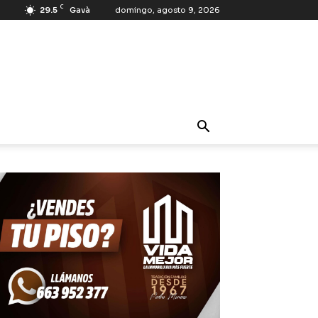
C
29.5
Gavà
domingo, agosto 9, 2026