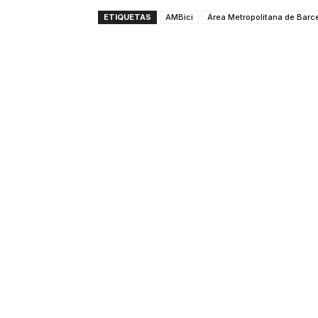
ETIQUETAS
AMBici
Área Metropolitana de Barc