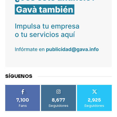
SÍGUENOS
7,100
8,677
2,925
Fans
Seguidores
Seguidores