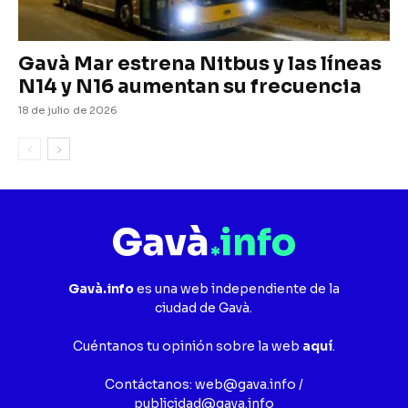
Gavà Mar estrena Nitbus y las líneas
N14 y N16 aumentan su frecuencia
18 de julio de 2026
Gavà.info
es una web independiente de la
ciudad de Gavà.
Cuéntanos tu opinión sobre la web
aquí
.
Contáctanos:
web@gava.info
/
publicidad@gava.info