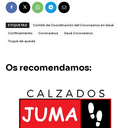
ETIQUETAS
Comité de Coordinación del Coronavirus en Gavà
Confinamiento
Coronavirus
Gavà Coronavirus
Toque de queda
Os recomendamos: