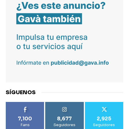
SÍGUENOS
7,100
8,677
2,925
Fans
Seguidores
Seguidores