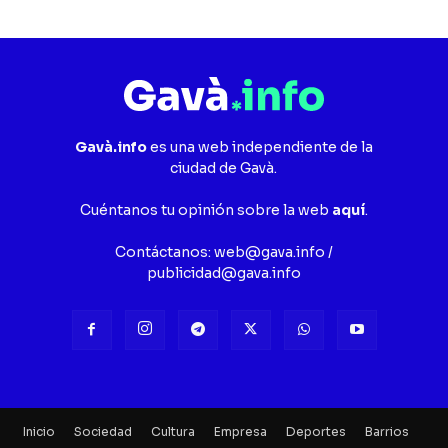
Gavà.info
es una web independiente de la
ciudad de Gavà.
Cuéntanos tu opinión sobre la web
aquí
.
Contáctanos:
web@gava.info
/
publicidad@gava.info
Inicio
Sociedad
Cultura
Empresa
Deportes
Barrios