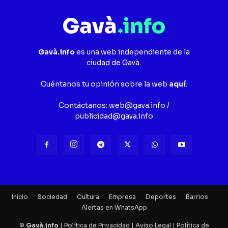
Gavà.info
es una web independiente de la
ciudad de Gavà.
Cuéntanos tu opinión sobre la web
aquí
.
Contáctanos:
web@gava.info
/
publicidad@gava.info
Inicio
Sociedad
Cultura
Empresa
Deportes
Barrios
Alertas en WhatsApp
©
Gavà.info
|
Política de Privacidad
|
Aviso Legal
|
Política de