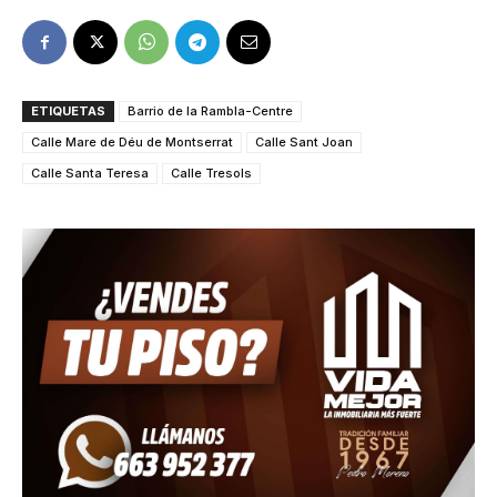
ETIQUETAS
Barrio de la Rambla-Centre
Calle Mare de Déu de Montserrat
Calle Sant Joan
Calle Santa Teresa
Calle Tresols