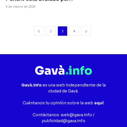
4 de marzo de 2020
2
3
4
Gavà.info
es una web independiente de la
ciudad de Gavà.
Cuéntanos tu opinión sobre la web
aquí
.
Contáctanos:
web@gava.info
/
publicidad@gava.info