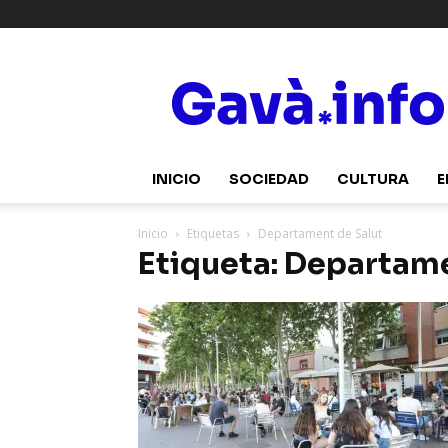
Gavà.info
INICIO
SOCIEDAD
CULTURA
E
Inicio
Etiquetas
Departament de Salut
Etiqueta: Departame