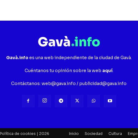
Gavà.info
es una web independiente de la ciudad de Gavà.
Cuéntanos tu opinión sobre la web
aquí
.
Contáctanos:
web@gava.info
/
publicidad@gava.info
Política de cookies
| 2026
Inicio
Sociedad
Cultura
Empr