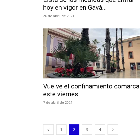
hoy en vigor en Gavà...
26 de abril de 2021
Vuelve el confinamiento comarca
este viernes
7 de abril de 2021
1
2
3
4