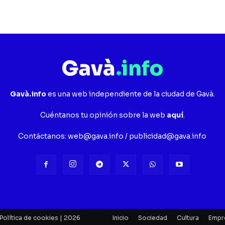
Gavà.info
es una web independiente de la ciudad de Gavà.
Cuéntanos tu opinión sobre la web
aquí
.
Contáctanos:
web@gava.info
/
publicidad@gava.info
Política de cookies
| 2026
Inicio
Sociedad
Cultura
Empr