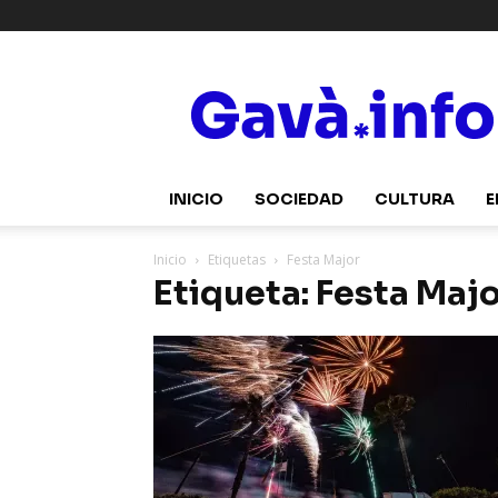
Gavà.info
INICIO
SOCIEDAD
CULTURA
E
Inicio
Etiquetas
Festa Major
Etiqueta: Festa Maj