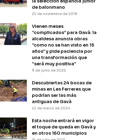
la selección española junior
de balonmano
22 de noviembre de 2019
Vienen meses
“complicados” para Gavà: la
alcaldesa anuncia obras
“como no se han visto en 15
años” y pide paciencia por
una transformación que
“será muy positiva”
9 de junio de 2025
Descubiertas 24 bocas de
minas en Les Ferreres que
podrían ser las más
antiguas de Gavà
22 de marzo de 2024
Esta noche entrará en vigor
el toque de queda en Gavà y
en otros 160 municipios
16 de julio de 2021