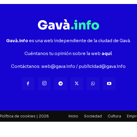
Gavà.info
es una web independiente de la ciudad de Gavà.
Cuéntanos tu opinión sobre la web
aquí
.
Contáctanos:
web@gava.info
/
publicidad@gava.info
Política de cookies
| 2026
Inicio
Sociedad
Cultura
Empr