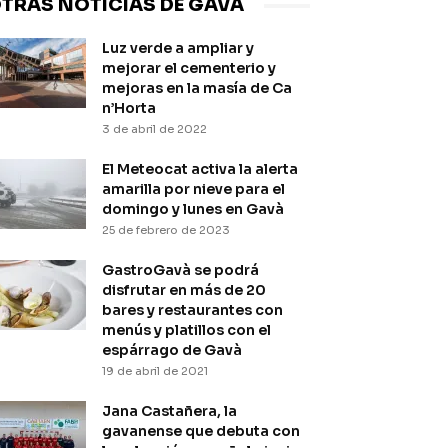
TRAS NOTICIAS DE GAVÀ
Luz verde a ampliar y
mejorar el cementerio y
mejoras en la masía de Ca
n’Horta
3 de abril de 2022
El Meteocat activa la alerta
amarilla por nieve para el
domingo y lunes en Gavà
25 de febrero de 2023
GastroGavà se podrá
disfrutar en más de 20
bares y restaurantes con
menús y platillos con el
espárrago de Gavà
19 de abril de 2021
Jana Castañera, la
gavanense que debuta con